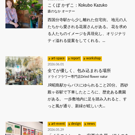
こくぼ かずこ：Kokubo Kazuko
森のなか オーナー
西国分寺駅から少し離れた住宅街。 地元の人
たちから愛される花屋さんがある。 花を求め
る人たちのイメージを具現化し、オリジナリ
ティ溢れる提案をしてくれる。...
art-space
report
workshop
2026.06.01
全てが優しく、包み込まれる場所
ドライフラワー専門店Dried flower natur
JR昭島駅からバスにゆられること20分。 西砂
殿ヶ谷駅で下車したところに、歴史ある農園
がある。 一歩敷地内に足を踏み入れると、す
っと風が通り、新緑が眩しい大...
art-event
design
news
2026.05.29