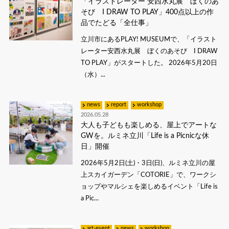
「イラストレーター 安西水丸展 ぼくのあ
そび I DRAW TO PLAY」400点以上の作
品でたどる「全仕事」
立川市にあるPLAY! MUSEUMで、「イラスト
レーター安西水丸展 ぼくのあそび I DRAW
TO PLAY」がスタートした。 2026年5月20日
（水）...
news
report
workshop
2026.05.28
大人も子どもも楽しめる、屋上でアートな
GWを。ルミネ立川「Life is a Picnicな休
日」開催
2026年5月2日(土)・3日(日)、ルミネ立川の屋
上スカイガーデン「COTORIE」で、ワークシ
ョップやマルシェを楽しめるイベント「Life is
a Pic...
art-event
news
workshop