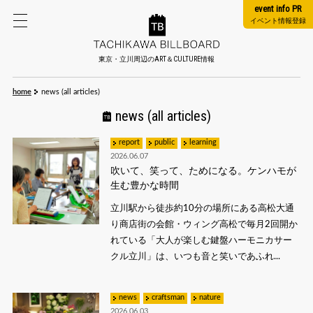
event info PR
イベント情報登録
東京・立川周辺のART＆CULTURE情報
home
news (all articles)
news (all articles)
report
public
learning
2026.06.07
吹いて、笑って、ためになる。ケンハモが
生む豊かな時間
立川駅から徒歩約10分の場所にある高松大通
り商店街の会館・ウィング高松で毎月2回開か
れている「大人が楽しむ鍵盤ハーモニカサー
クル立川」は、いつも音と笑いであふれ...
news
craftsman
nature
2026.06.03