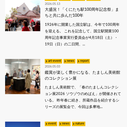
2026.05.13
大盛況！「くにたち駅100周年記念祭」ま
ちと共に歩んだ100年
1926年に開業した国立駅は、今年で100周年
を迎える。 これを記念して、国立駅開業100
周年記念事業実行委員会が4月18日（土）・
19日（日）の二日間、...
art-event
news
report
2026.05.03
鑑賞が楽しく豊かになる、たましん美術館
のコレクション展
たましん美術館で、「春のたましんコレクシ
ョン展2026 ソウゾウのめばえ」が開催されて
いる。 昨年春に続き、所蔵作品を紹介するシ
リーズの展覧会で、今回は多摩地...
event
news
nature