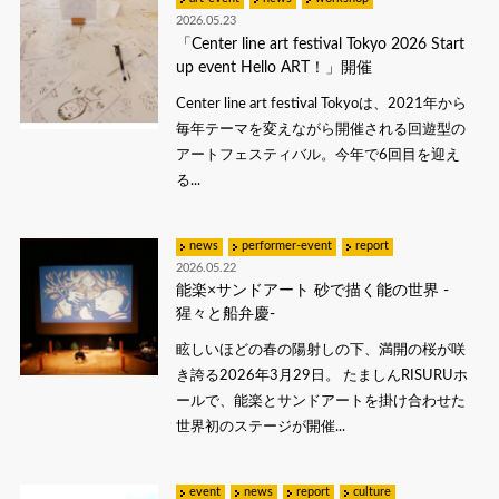
2026.05.23
「Center line art festival Tokyo 2026 Start
up event Hello ART！」開催
Center line art festival Tokyoは、2021年から
毎年テーマを変えながら開催される回遊型の
アートフェスティバル。今年で6回目を迎え
る...
news
performer-event
report
2026.05.22
能楽×サンドアート 砂で描く能の世界 -
猩々と船弁慶-
眩しいほどの春の陽射しの下、満開の桜が咲
き誇る2026年3月29日。 たましんRISURUホ
ールで、能楽とサンドアートを掛け合わせた
世界初のステージが開催...
event
news
report
culture