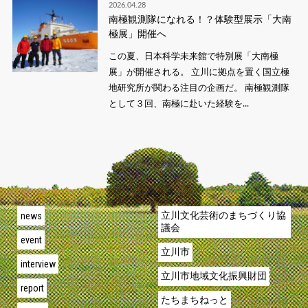
2026.04.28
南極観測隊になれる！？体験型展示「大南
極展」開催へ
この夏、日本科学未来館で特別展「大南極
展」が開催される。 立川に拠点を置く国立極
地研究所が関わる注目の企画だ。 南極観測隊
として３回、南極に赴いた経験を...
news
立川文化芸術のまちづくり協
議会
event
立川市
interview
立川市地域文化振興財団
report
たちまちねっと