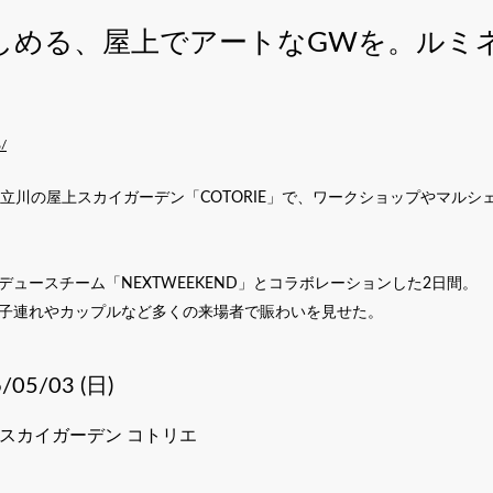
る、屋上でアートなGWを。ルミネ立川「L
6/
ルミネ立川の屋上スカイガーデン「COTORIE」で、ワークショップやマルシェを楽
ュースチーム「NEXTWEEKEND」とコラボレーションした2日間。
子連れやカップルなど多くの来場者で賑わいを見せた。
/05/03 (日)
上スカイガーデン コトリエ