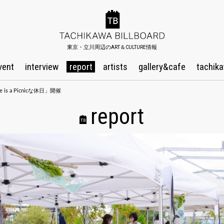
東京・立川周辺のART＆CULTURE情報
vent
interview
report
artists
gallery&cafe
tachika
a Picnicな休日」開催
report