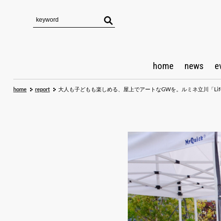
home
news
e
home
report
大人も子どもも楽しめる、屋上でアートなGWを。ルミネ立川「Life is 