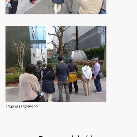
250216135749920