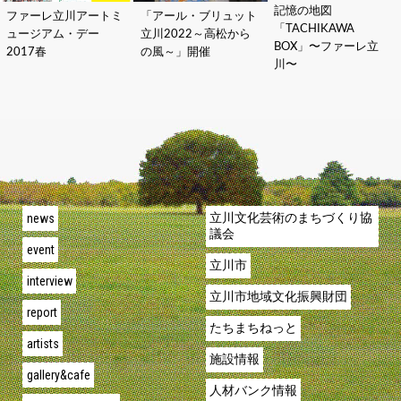
記憶の地図
ファーレ立川アートミ
「アール・ブリュット
「TACHIKAWA
ュージアム・デー
立川2022～高松から
BOX」〜ファーレ立
2017春
の風～」開催
川〜
news
立川文化芸術のまちづくり協
議会
event
立川市
interview
立川市地域文化振興財団
report
たちまちねっと
artists
施設情報
gallery&cafe
人材バンク情報