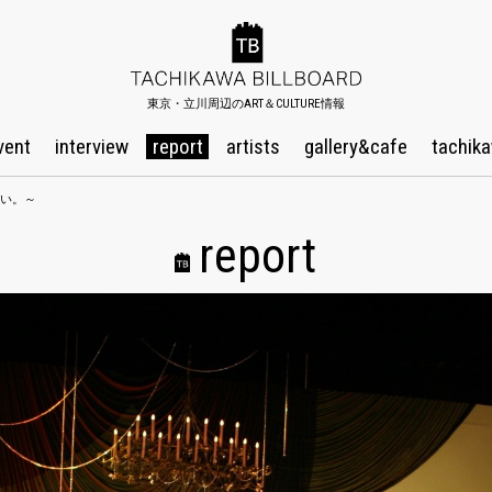
東京・立川周辺のART＆CULTURE情報
vent
interview
report
artists
gallery&cafe
tachika
い。～
report