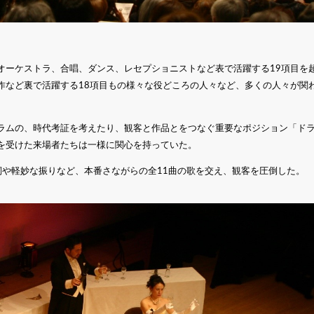
オーケストラ、合唱、ダンス、レセプショニストなど表で活躍する19項目を
作など裏で活躍する18項目もの様々な役どころの人々など、多くの人々が関
ラムの、時代考証を考えたり、観客と作品とをつなぐ重要なポジション「ド
を受けた来場者たちは一様に関心を持っていた。
詞や軽妙な振りなど、本番さながらの全11曲の歌を交え、観客を圧倒した。