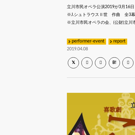
立川市民オペラ公演2019が3月16
※J.シュトラウスⅡ世 作曲 全3
※立川市民オペラの会、(公財)立
performer-event
report
2019.04.08
B!