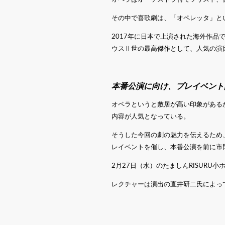
その中で喜歌劇は、「オペレッタ」と
2017年に日本で上演された海外作品
ウスⅡ世の最高傑作として、人気の演
本番公演に向け、プレイベント
オペラというと敷居が高い印象がある
内容が人気となっている。
そうした今回の劇の魅力を伝えるため
レイベントを催し、本番公演を前に市
2月27日（水）のたましんRISUR
レクチャーは演出の直井研二氏によっ