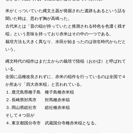
米がくっついていた縄文土器が発掘された遺跡もあるという話を
聞いた時は、思わず胸が高鳴った。
古代米とは「昔の稲が持っていたと推測される特色を色濃く残す
稲」という意味を持っており赤米はその中の一つである。
栽培方法も大きく異なり、水田が始まったのは弥生時代からだと
いう。
縄文時代の稲作はまだ土からの栽培で陸稲（おかぼ）と呼ばれて
いる。
全国に品種改良されずに、赤米の稲作を行っているのは全国で４
か所あり「四大赤米稲」と言われている。
１. 鹿児島県種子島 種子島種赤米稲
２. 長崎県対馬市 対馬種赤米稲
３. 岡山県総社市 総社種赤米稲
そして４つ目が
４. 東京都国分寺市 武蔵国分寺種赤米稲となる。