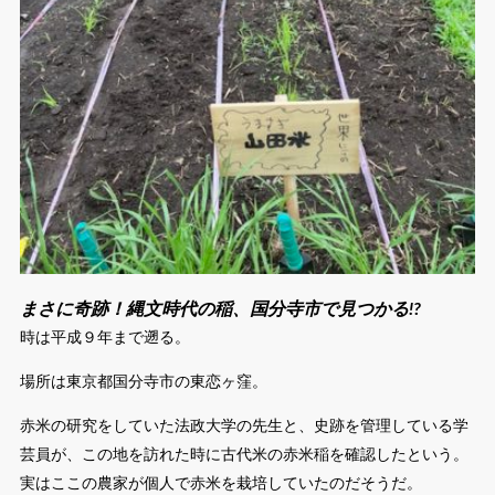
まさに奇跡！縄文時代の稲、国分寺市で見つかる!?
時は平成９年まで遡る。
場所は東京都国分寺市の東恋ヶ窪。
赤米の研究をしていた法政大学の先生と、史跡を管理している学
芸員が、この地を訪れた時に古代米の赤米稲を確認したという。
実はここの農家が個人で赤米を栽培していたのだそうだ。