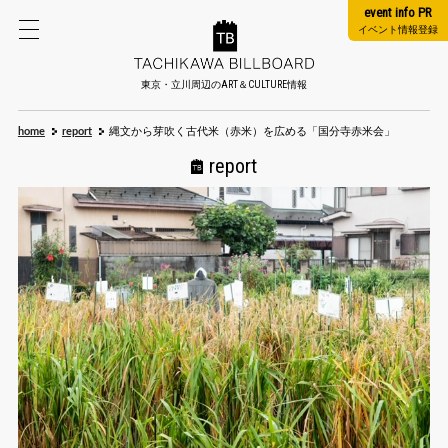
event info PR
イベント情報登録
東京・立川周辺のART＆CULTURE情報
home
report
縄文から芽吹く古代米（赤米）を広める「国分寺赤米会」
report