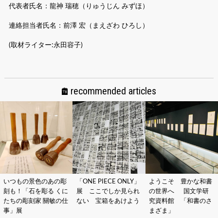
代表者氏名：龍神 瑞穂（りゅうじん みずほ）
連絡担当者氏名：前澤 宏（まえざわ ひろし）
(取材ライター:永田容子)
recommended articles
いつもの景色のあの彫
「ONE PIECE ONLY」
ようこそ 豊かな和書
刻も！「石を彫る くに
展 ここでしか見られ
の世界へ 国文学研
たちの彫刻家 關敏の仕
ない 宝箱をあけよう
究資料館 「和書のさ
事」展
まざま」