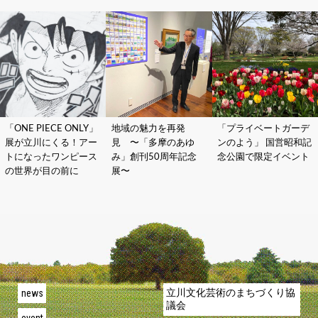
「ONE PIECE ONLY」
地域の魅力を再発
「プライベートガーデ
展が立川にくる！アー
見 〜「多摩のあゆ
ンのよう」 国営昭和記
トになったワンピース
み」創刊50周年記念
念公園で限定イベント
の世界が目の前に
展〜
news
立川文化芸術のまちづくり協
議会