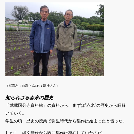
（写真左：前澤さん/右：龍神さん）
知られざる赤米の歴史
「武蔵国分寺資料館」の資料から、まずは“赤米”の歴史から紐解
いていく。
学生の頃、歴史の授業で弥生時代から稲作は始まったと習った。
しかし、縄文時代から既に稲作は存在していたのだ。