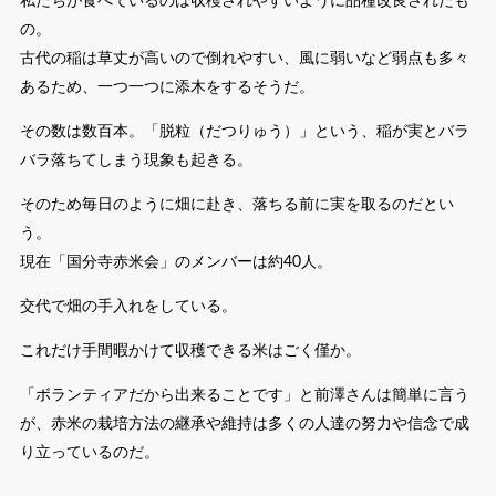
私たちが食べているのは収穫されやすいように品種改良されたも
の。
古代の稲は草丈が高いので倒れやすい、風に弱いなど弱点も多々
あるため、一つ一つに添木をするそうだ。
その数は数百本。「脱粒（だつりゅう）」という、稲が実とバラ
バラ落ちてしまう現象も起きる。
そのため毎日のように畑に赴き、落ちる前に実を取るのだとい
う。
現在「国分寺赤米会」のメンバーは約40人。
交代で畑の手入れをしている。
これだけ手間暇かけて収穫できる米はごく僅か。
「ボランティアだから出来ることです」と前澤さんは簡単に言う
が、赤米の栽培方法の継承や維持は多くの人達の努力や信念で成
り立っているのだ。