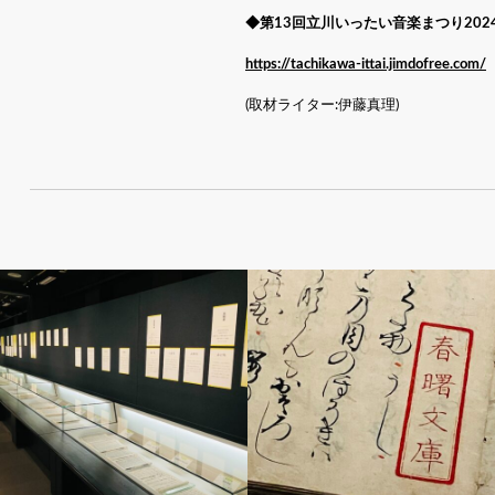
◆第13回立川いったい音楽まつり202
https://tachikawa-ittai.jimdofree.com/
(取材ライター:伊藤真理)