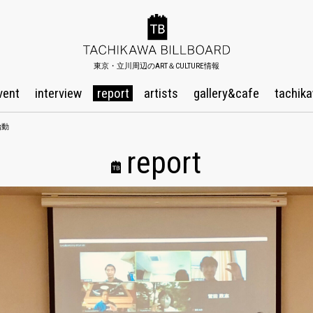
東京・立川周辺のART＆CULTURE情報
vent
interview
report
artists
gallery&cafe
tachika
始動
report