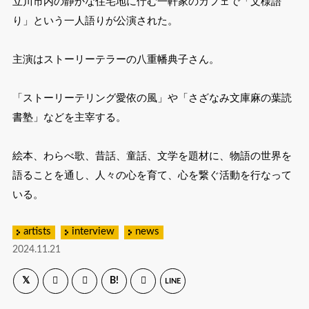
立川市内の静かな住宅地に佇む一軒家のカフェで「文様語
り」という一人語りが公演された。
主演はストーリーテラーの八重幡典子さん。
「ストーリーテリング愛依の風」や「さざなみ文庫麻の葉読
書塾」などを主宰する。
絵本、わらべ歌、昔話、童話、文学を題材に、物語の世界を
語ることを通し、人々の心を育て、心を繋ぐ活動を行なって
いる。
artists
interview
news
2024.11.21
B!
LINE