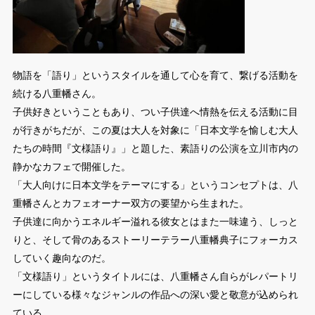
物語を「語り」というスタイルを通して心を育て、繋げる活動を
続ける八重幡さん。
子供好きということもあり、つい子供達へ情熱を伝える活動に目
が行きがちだが、この夏は大人を対象に「日本文学を愉しむ大人
たちの時間『文様語り』」と題した、素語りの公演を立川市内の
静かなカフェで開催した。
「大人向けに日本文学をテーマにする」というコンセプトは、八
重幡さんとカフェオーナー双方の要望から生まれた。
子供達に向かうエネルギー溢れる彼女とはまた一味違う、しっと
りと、そして骨のあるストーリーテラー八重幡典子にフォーカス
していく趣向なのだ。
「文様語り」というタイトルには、八重幡さん自らがレパートリ
ーにしている様々なジャンルの作品への深い愛と敬意が込められ
ている。