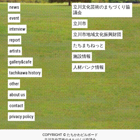
news
立川文化芸術のまちづくり協
議会
event
立川市
interview
立川市地域文化振興財団
report
たちまちねっと
artists
施設情報
gallery&cafe
人材バンク情報
tachikawa history
other
about us
contact
privacy policy
COPYRIGHT © たちかわビルボード
立川文化芸術のまちづくり協議会