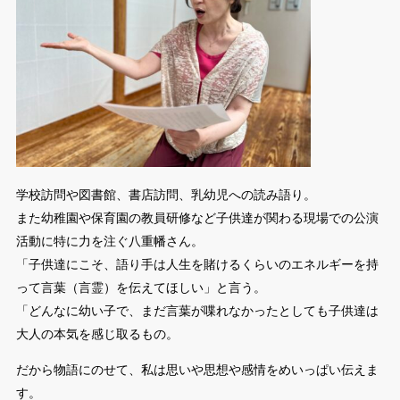
学校訪問や図書館、書店訪問、乳幼児への読み語り。
また幼稚園や保育園の教員研修など子供達が関わる現場での公演
活動に特に力を注ぐ八重幡さん。
「子供達にこそ、語り手は人生を賭けるくらいのエネルギーを持
って言葉（言霊）を伝えてほしい」と言う。
「どんなに幼い子で、まだ言葉が喋れなかったとしても子供達は
大人の本気を感じ取るもの。
だから物語にのせて、私は思いや思想や感情をめいっぱい伝えま
す。