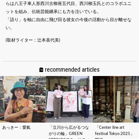
らは八王子車人形西川古柳座五代目、西川柳玉氏とのコラボユニ
ットを組み、伝統芸能継承にも力を注いでいる。
「語り」を軸に自由に飛び回る彼女の今後の活動から目が離せな
い。
(取材ライター：辻本喜代美)
recommended articles
あっきー：愛氣
「立川から広がるつな
「Center line art
がりの輪」GREEN
festival Tokyo 2025」