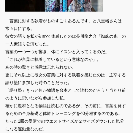
「言葉に対する執着がものすごくあるんです」と八重幡さんは
常々口にする。
彼女の語りを私が初めて体感したのは芥川龍之介「蜘蛛の糸」の
一人素語り公演だった。
言葉の一つ一つが響き、体にドスンと入ってくるのだ。
「これが言葉に執着しているという意味なのか」。
あの時の驚きと感覚は忘れられない。
更にそれ以上に彼女の言葉に対する執着を感じたのは、主宰する
語り塾に参加した時のことだった。
「語り塾」きっと何か物語を台本として読むのだろうと当たり前
のように思いながら参加した私。
確かに題材となる物語は読むのであるが、その前に、言葉を発す
るための全身基礎と体幹トレーニングを40分程するのである。
たった1回の受講でのウエストサイズが２サイズダウンした気分
になる運動量なのだ。