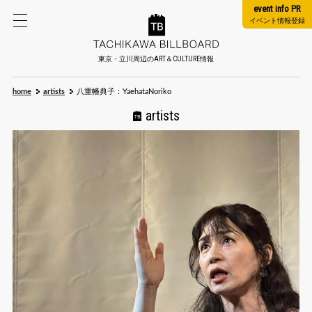
event info PR
イベント情報登録
東京・立川周辺のART＆CULTURE情報
home
artists
八重幡典子：YaehataNoriko
artists