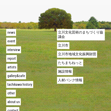
news
立川文化芸術のまちづくり協
議会
event
立川市
interview
立川市地域文化振興財団
report
たちまちねっと
artists
施設情報
gallery&cafe
人材バンク情報
tachikawa history
other
about us
contact