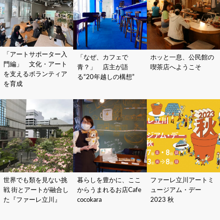
「アートサポーター入
「なぜ、カフェで
ホッと一息、公民館の
門編」 文化・アート
青？」 店主が語
喫茶店へようこそ
を支えるボランティア
る“20年越しの構想”
を育成
世界でも類を見ない挑
暮らしを豊かに、ここ
ファーレ立川アートミ
戦 街とアートが融合し
からうまれるお店Cafe
ュージアム・デー
た『ファーレ立川』
cocokara
2023 秋