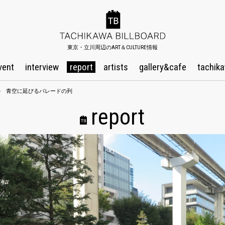
東京・立川周辺のART＆CULTURE情報
vent
interview
report
artists
gallery&cafe
tachika
ル 青空に延びるパレードの列
report