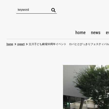
home
news
e
home
report
立川子ども劇場50周年イベント ロバととびっきりフェスティバ