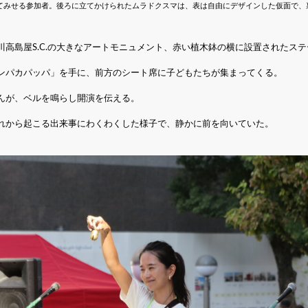
てみせる参加者。後ろに立てかけられたムラドクスマは、表は自由にデザインした仮面で、
高島屋S.C.の大きなアートモニュメント、赤い植木鉢の横に設置されたス
ンパカパッパ」を手に、前方のシート席に子どもたちが集まってくる。
んが、ベルを鳴らし開演を伝える。
れから起こる出来事にわくわくした様子で、静かに前を向いていた。