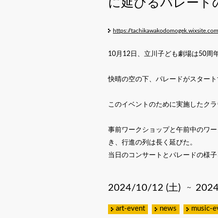
に延びるパレード
https://tachikawakodomogek.wixsite.co
10月12日、立川子ども劇場は50
快晴の空の下、パレードがスタート
このイベントのために実施したクラ
事前ワークショップと午前中のワー
き、行進の列は長く延びた。
当日のコンサートとパレードの様子
2024/10/12 (土)
2024
～
art-event
news
music-e