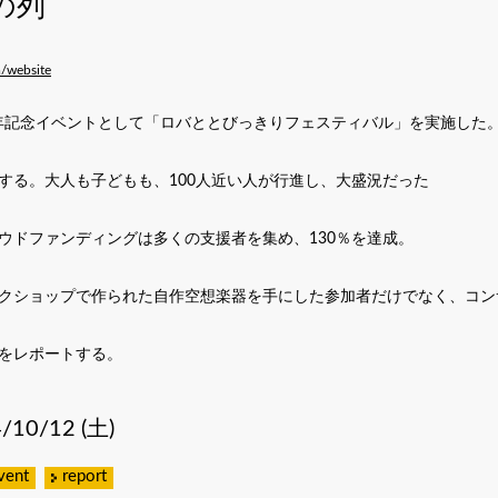
の列
m/website
周年記念イベントとして「ロバととびっきりフェスティバル」を実施した
する。大人も子どもも、100人近い人が行進し、大盛況だった
ウドファンディングは多くの支援者を集め、130％を達成。
クショップで作られた自作空想楽器を手にした参加者だけでなく、コン
をレポートする。
/10/12 (土)
vent
report