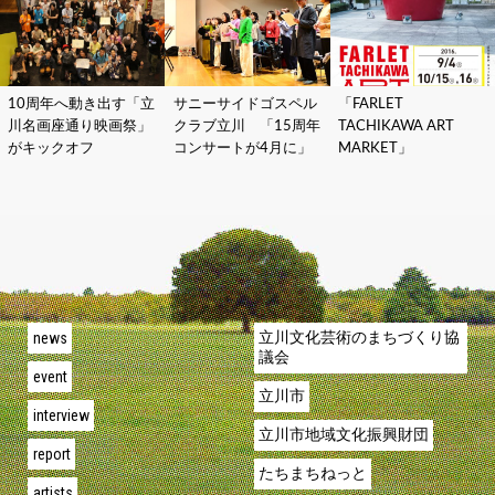
10周年へ動き出す「立
サニーサイドゴスペル
「FARLET
川名画座通り映画祭」
クラブ立川 「15周年
TACHIKAWA ART
がキックオフ
コンサートが4月に」
MARKET」
news
立川文化芸術のまちづくり協
議会
event
立川市
interview
立川市地域文化振興財団
report
たちまちねっと
artists