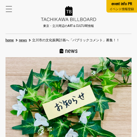
event info PR
イベント情報登録
東京・立川周辺のART＆CULTURE情報
home
news
立川市の文化振興計画へ「パブリックコメント」募集！！
news