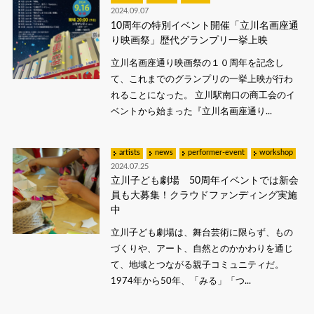
2024.09.07
10周年の特別イベント開催「立川名画座通
り映画祭」歴代グランプリ一挙上映
立川名画座通り映画祭の１０周年を記念し
て、これまでのグランプリの一挙上映が行わ
れることになった。 立川駅南口の商工会のイ
ベントから始まった『立川名画座通り...
artists
news
performer-event
workshop
2024.07.25
立川子ども劇場 50周年イベントでは新会
員も大募集！クラウドファンディング実施
中
立川子ども劇場は、舞台芸術に限らず、もの
づくりや、アート、自然とのかかわりを通じ
て、地域とつながる親子コミュニティだ。
1974年から50年、「みる」「つ...