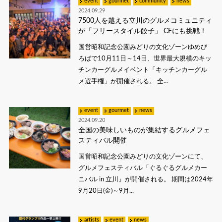
event
gourmet
community
news
2024.09.29
7500人を越える立川のグルメコミュニティ
が「フリースタイル餃子」 CFにも挑戦！
国営昭和記念公園みどりの文化ゾーンゆめび
ろばで10月11日～14日、世界最大規模のキッ
チンカーグルメイベント「キッチンカーグル
メ選手権」が開催される。 全...
event
gourmet
news
2024.09.20
全国の美味しいものが集結するグルメフェ
スティバル開催
国営昭和記念公園みどりの文化ゾーンにて、
グルメフェスティバル「ぐるぐるグルメカー
ニバル in 立川』が開催される。 期間は2024年
9月20日(金)～9月...
artists
event
news