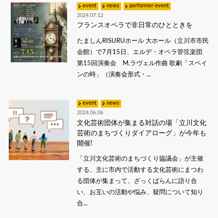
event
news
performer-event
2024.07.12
フランスオペラで非日常のひとときを
たましんRISURUホール 大ホール（立川市市民
会館）で7月15日、エルデ・オペラ管弦楽団
第15回演奏会 M.ラヴェル作曲 歌劇「スペイ
ンの時」（演奏会形式・...
event
news
2024.06.06
文化芸術団体が集まる対話の場「立川文化
芸術のまちづくりダイアローグ」が今年も
開催!
「立川文化芸術のまちづくり協議会」が主催
する、主に市内で活動する文化芸術にまつわ
る団体が集まって、ざっくばらんに語り合
い、お互いの活動や悩み、疑問について知り
合...