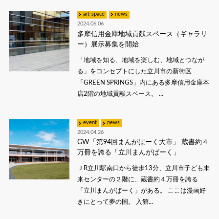
art-space
news
2024.06.06
多摩信用金庫地域貢献スペース（ギャラリ
ー）展示募集を開始
「地域を知る、地域を楽しむ、地域とつなが
る」をコンセプトにした立川市の新街区
「GREEN SPRINGS」内にある多摩信用金庫本
店2階の地域貢献スペース。 ...
event
news
2024.04.26
GW「第94回まんがぱーく大市」 蔵書約４
万冊を誇る「立川まんがぱーく」
ＪR立川駅南口から徒歩13分、立川市子ども未
来センターの２階に、蔵書約４万冊を誇る
「立川まんがぱーく」がある。 ここは漫画好
きにとって夢の国。 入館...