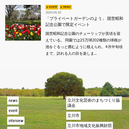
event
news
2024.04.10
「プライベートガーデンのよう」 国営昭和
記念公園で限定イベント
国営昭和記念公園のチューリップが見頃を迎
えている。 同園では25万球202種類の球根が
池をぐるっと囲むように植えられ、4月中旬頃
まで、訪れる人の目を楽しま...
news
立川文化芸術のまちづくり協
議会
event
立川市
interview
立川市地域文化振興財団