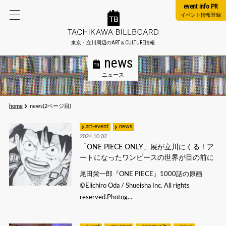
event info PR
イベント情報登録
東京・立川周辺のART＆CULTURE情報
news
ニュース
home
news(2ページ目)
art-event
news
2024.10.02
「ONE PIECE ONLY」展が立川にくる！ア
ートになったワンピースの世界が目の前に
尾田栄一郎『ONE PIECE』1000話の原画
©Eiichiro Oda / Shueisha Inc. All rights
reserved.Photog...