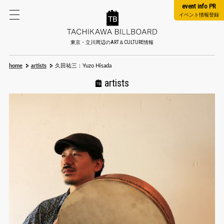
event info PR
イベント情報登録
東京・立川周辺のART＆CULTURE情報
home
artists
久田祐三：Yuzo Hisada
artists