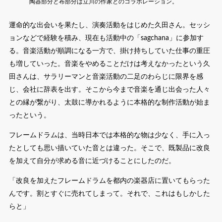
陶器部分と布部分は立川の作家とのコラボレーション。
運命的な出会いを果たし、演奏活動をはじめた久田さん。セッシ
ョンなどで経験を積み、現在も活動中の「sagchana」に参加す
る。音楽活動が順調になる一方で、掛け持ちしていた仕事の重圧
も増していった。音楽をやめることだけは考えなかったという久
田さんは、サラリーマンと音楽活動の二足のわらじに限界を感
じ、会社に辞表を出す。そこから今まで音楽を通じ出会った人々
との縁が繋がり、太鼓に導かれるように本格的な制作活動が始ま
ったという。
フレームドラムは、当時日本では本格的な物は少なく、手に入っ
たとしても思い描いていた音とは違った。そこで、既製品に改良
を加えて自分が求める音に近づけることにしたのだ。
「改良を加えたフレームドラムを都内の楽器店に置いてもらった
んです。割とすぐに売れてしまって。それで、これはもしかした
らと」