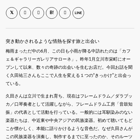
B!
LINE
突き動かされるような情熱を探す旅と出会い
梅雨まっただ中の6月、この日も小雨が降る中訪れたのは「カフ
ェ＆ギャラリーガレリアサローネ」。昨年1月立川市栄町にオー
プンして以来、数々の奇跡の出会いを生むお店だ。今回お話を聞
く久田祐三さんもここで人生を変える１つの“きっかけ”と出会っ
ている。
久田さんは立川で生まれ育ち、現在はフレームドラム／ダラブッ
カ／口琴奏者として活躍しながら、フレームドラム工房「音鼓知
振」の代表として活動を行っている。一般的には耳馴染みのない
楽器たちは、中近東や中央アジアの民族楽器。初めて聴いてもど
こか懐かしく、本能に語りかけるような音色だ。なぜ久田さんが
この民族楽器を演奏し、制作するまでに至ったのか、そのルーツ