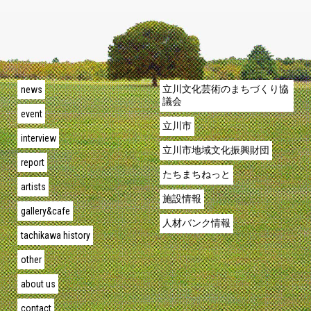
news
立川文化芸術のまちづくり協
議会
event
立川市
interview
立川市地域文化振興財団
report
たちまちねっと
artists
施設情報
gallery&cafe
人材バンク情報
tachikawa history
other
about us
contact