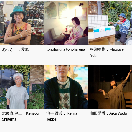
あっきー：愛氣
tonoharuna tonoharuna
松瀬勇樹：Matsuse
Yuki
志慶真 健三：Kenzou
池平 徹兵：Ikehila
和田愛香：Aika Wada
Shigema
Teppei