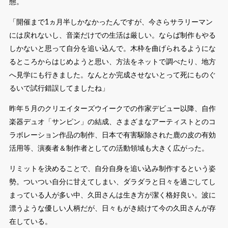
態。
「開催まで1ヵ月半しかなかったんですが、今さらサラリーマン
には戻れないし、音楽だけでの生活は厳しい。ならば制作もやる
しかないと思って自分を追い込んで。木枠を曲げられるようにな
るところからはじめようと思い、方法をネットで調べたり、地方
へ見学にも行きました。なんとか完成させないとって死にものぐ
るいで試行錯誤してましたね」
昨年５月のクリエイターズウイークでの作家デビュー以降、自作
楽器デュオ「サンピン」の結成、さまざまなアーティストとのコ
ラボレーション作品の制作、日本で有害駆除された鹿の皮の有効
活用等、演奏者＆制作者としての活動領域も大きく広がった。
リミットを決めることで、自分自身を追い込み制作するという姿
勢。ついつい自分に甘えてしまい、ダラダラと日々を過ごしてし
まっている人が多い中、久田さんは生き方が潔く格好良い。波に
漂うような優しい人柄だが、日々もがき続けて今の久田さんが存
在している。