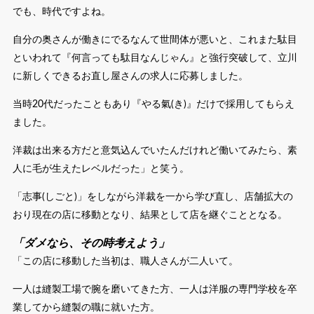
でも、時代ですよね。
自分の奥さんが働きにでるなんて世間体が悪いと、これまた駄目
といわれて『何言っても駄目なんじゃん』と強行突破して、立川
に新しくできるお直し屋さんの求人に応募しました。
当時20代だったこともあり『やる氣(き)』だけで採用してもらえ
ました。
洋裁は出来る方だと意気込んでいたんだけれど働いてみたら、素
人に毛が生えたレベルだった」と笑う。
「志事(しごと)」をしながら洋裁を一から学び直し、店舗拡大の
おり現在の店に移動となり、結果として店を継ぐこととなる。
「ダメなら、その時考えよう」
「この店に移動した当初は、職人さんが二人いて。
一人は縫製工場で腕を磨いてきた方、一人は洋服の専門学校を卒
業してから縫製の職に就いた方。