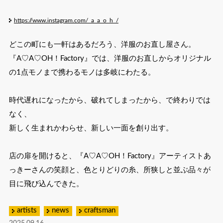
https://www.instagram.com/_a_a_o_h_/
どこの町にも一軒はあるだろう、洋服のお直し屋さん。
『A♡A♡OH！Factory』では、洋服のお直しからオリジナル
の1点モノまで携わるモノは多岐にわたる。
時代遅れになったから、破れてしまったから、で終わりでは
なく、
新しく生まれかわらせ、新しい一面を創り出す。
店の扉を開けると、『A♡A♡OH！Factory』アーティストあ
っきーさんの笑顔と、色とりどりの糸、所狭しと並ぶ品々が
目に飛び込んできた。
artists
news
craftsman