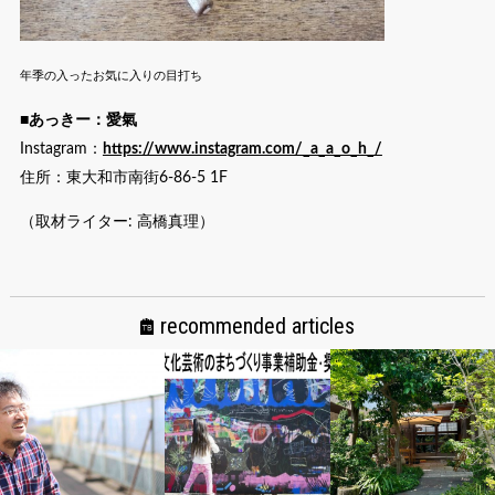
年季の入ったお気に入りの目打ち
■あっきー：愛氣
Instagram：
https://www.instagram.com/_a_a_o_h_/
住所：東大和市南街6-86-5 1F
（取材ライター: 高橋真理）
recommended articles