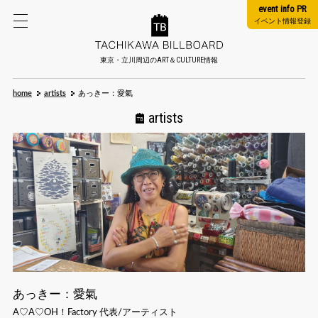
event info PR
イベント情報登録
東京・立川周辺のART＆CULTURE情報
home
artists
あっきー：愛氣
artists
あっきー：愛氣
A♡A♡OH！Factory 代表/アーティスト