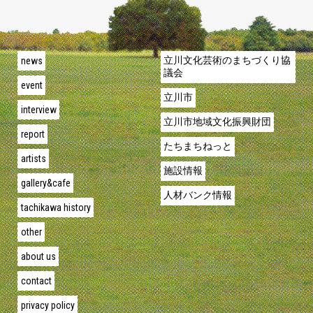
news
立川文化芸術のまちづくり協
議会
event
立川市
interview
立川市地域文化振興財団
report
たちまちねっと
artists
施設情報
gallery&cafe
人材バンク情報
tachikawa history
other
about us
contact
privacy policy