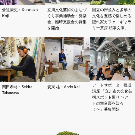
倉迫康史：Kurasako
立川文化芸術のまちづ
国立の街並みと多摩の
Koji
くり事業補助金・奨励
文化を五感で楽しめる
金、臨時支援金の募集
隠れ家カフェ「ギャラ
を開始
リー茶房 頑亭文庫」
アートサポーター養成
関田孝将：Sekita
安東 桂：Ando Kei
講座 「立川市の文化芸
Takamasa
術スポット巡り 〜アー
トの舞台裏を知ろ
う〜」募集開始