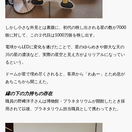
しかし小さな外見とは裏腹に、初代の映し出される星の数が7000
個に対して、この２代目は1000万個を映し出す。
電球からLEDに変化を遂げたことで、星のゆらめきや膨大な天の
川の星の濃淡など、実際の星空と見え方がよりリアルになってい
るという。
ドームが星で埋め尽くされると、客席から「わあー」とため息が
あちこちから聞こえた。
縁の下の力持ちの存在
職員の野﨑洋子さんは博物館・プラネタリウムが開館したとき採
用されて以後、プラネタリウム担当職員として携わってきた。