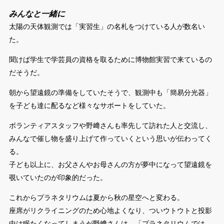
みんなと一緒に
太陽の天体観測では「実習生」の名札をつけている人が数名い
た。
聞けば学生で学芸員の資格を取るために博物館実習で来ているの
だそうだ。
朝から望遠鏡の準備をしていたそうで、観測中も「簡易分光器」
を子ども達に配るなど様々なサポートをしていた。
ボランティアスタッフや野﨑さんも率先して訪れた人と交流し、
みんなで催し物を盛り上げて作っていくという思いが伝わってく
る。
子ども以上に、お父さんやお母さんの方が夢中になって望遠鏡を
覗いていたのが印象的だった。
これからプラネタリウムは夏から秋の星空へと変わる。
座席がリクライニングのため心地よくなり、ついウトウトと投影
中は眠たくなってしまうが野﨑さんは、「プラネタリウムでは、