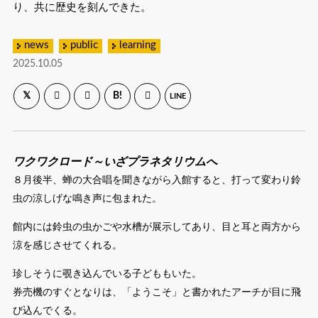
り、共に歴史を刻んできた。
news
public
learning
2025.10.05
B!
LINE
ワクワクロード～いざプラネタリウムへ
８月後半、蝉の大合唱を聞きながら入館すると、打って変わり鈴
虫の涼しげな鳴き声に包まれた。
館内には鈴虫の虫かごや水槽が展示してあり、目と耳と両方から
涼を感じさせてくれる。
珍しそうに覗き込んでいる子どももいた。
券売機のすぐとなりは、「ようこそ」と書かれたアーチが目に飛
び込んでくる。