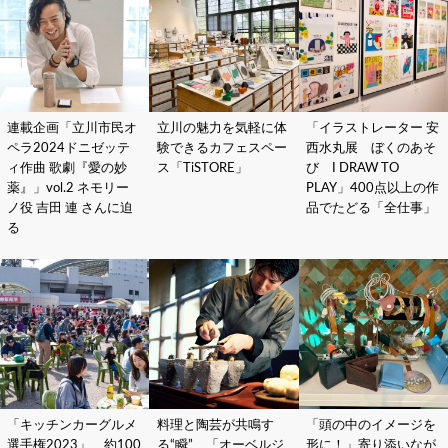
連載企画「立川市民オ
立川の魅力を気軽に体
「イラストレーター 安
ペラ2024ドニゼッテ
験できるカフェスペー
西水丸展 ぼくのあそ
ィ作曲 歌劇『愛の妙
ス「TiSTORE」
び I DRAW TO
薬』」vol.2 ネモリー
PLAY」400点以上の作
ノ役 吉田 連 さんに迫
品でたどる「全仕事」
る
「キッチンカーグルメ
料理と陶芸が共鳴す
「頭の中のイメージを
選手権2023」 約100
る“瞬” 「オーベルジ
形に！」寄り添いなが