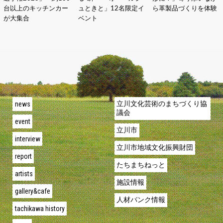
台以上のキッチンカー
ュときと」12名限定イ
ら革製品づくりを体験
が大集合
ベント
news
立川文化芸術のまちづくり協
議会
event
立川市
interview
立川市地域文化振興財団
report
たちまちねっと
artists
施設情報
gallery&cafe
人材バンク情報
tachikawa history