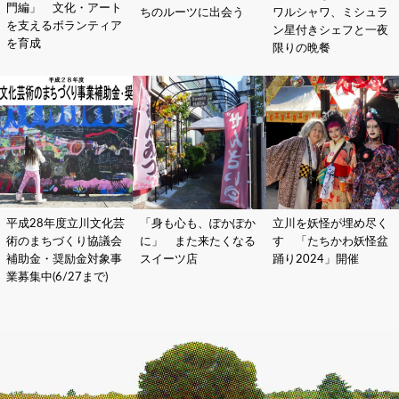
門編」 文化・アート
ちのルーツに出会う
ワルシャワ、ミシュラ
を支えるボランティア
ン星付きシェフと一夜
を育成
限りの晩餐
平成28年度立川文化芸
「身も心も、ぽかぽか
立川を妖怪が埋め尽く
術のまちづくり協議会
に」 また来たくなる
す 「たちかわ妖怪盆
補助金・奨励金対象事
スイーツ店
踊り2024」開催
業募集中(6/27まで)