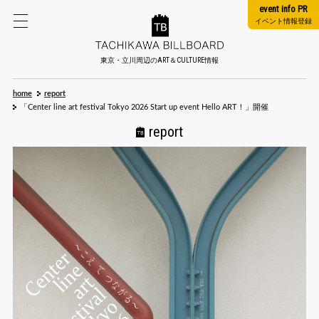
event info PR
イベント情報登録
東京・立川周辺のART＆CULTURE情報
home
report
「Center line art festival Tokyo 2026 Start up event Hello ART！」開催
report