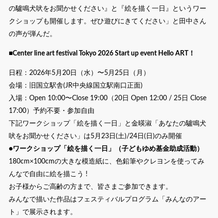
の驢鳴犬吠をお聞かせください』と『絵を描く一日』というワー
クショップも開催します。ぜひ遊びにきてください」と田中さん
の声が弾んだ。
■Center line art festival Tokyo 2026 Start up event Hello ART！
日程：2026年5月20日（水）〜5月25日（月）
会場：旧国立駅舎(JR中央線国立駅南口正面)
入場：Open 10:00〜Close 19:00（20日 Open 12:00 / 25日 Close
17:00）予約不要・参加自由
下記ワークショップ「絵を描く一日」と金暎淑「あなたの驢鳴犬
吠をお聞かせください」は5月23日(土)/24日(日)のみ開催
●ワークショップ「絵を描く一日」（子どもゆめ基金助成活動）
180cm×100cmの大きな模造紙に、色鉛筆やクレヨンを使ってみ
んなで自由に絵を描こう !
お子様からご高齢の方まで、皆さまご参加できます。
みんなで描いた作品はフェスティバルプログラム「みんなのアー
ト」で展示されます。