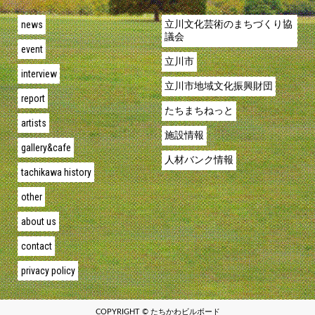
news
立川文化芸術のまちづくり協
議会
event
立川市
interview
立川市地域文化振興財団
report
たちまちねっと
artists
施設情報
gallery&cafe
人材バンク情報
tachikawa history
other
about us
contact
privacy policy
COPYRIGHT © たちかわビルボード