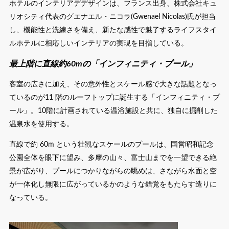
ホテルのインテリアデデザインは、フランス出身、株式会社キュ
リオシティ代表のグエナエル・ニコラ(Gwenael Nicolas)氏が担当
し、機能性と洗練さを備え、新たな感性で魅了するライフスタイ
ルホテルに相応しいインテリアの実現を目指している。
最上階に直線約60mの「インフィニティ・プール」
客室の広さに加え、その意外性とスケール感で大きな話題となっ
ているのが11 階のルーフトップに誕生する「インフィニティ・プ
ール」。10階に計画されている温浴施設と共に、独自に掘削した
温泉水を使用する。
直線で約 60m という壮観なスケールのプールは、国営昭和記念
公園全体を眼下に望み、多摩の山々、富士山までを一望できる絶
景が広がり、プールにつかりながらの眺めは、さながら水面と空
が一体化し無限に広がっているかのような錯覚をもたらす造りに
なっている。