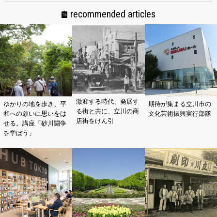
recommended articles
激変する時代、発展す
ゆかりの地を歩き、平
期待が集まる立川市の
る街と共に、立川の商
和への願いに思いをは
文化芸術振興実行部隊
店街をけん引
せる。講座「砂川闘争
を学ぼう」