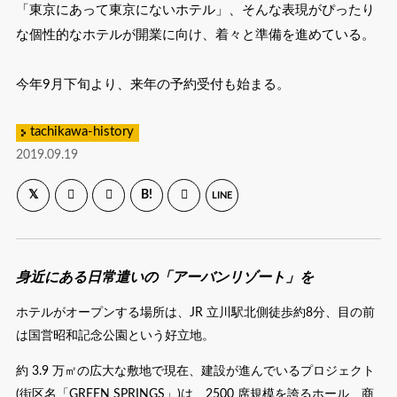
「東京にあって東京にないホテル」、そんな表現がぴったり
な個性的なホテルが開業に向け、着々と準備を進めている。
今年9月下旬より、来年の予約受付も始まる。
tachikawa-history
2019.09.19
B!
LINE
身近にある日常遣いの「アーバンリゾート」を
ホテルがオープンする場所は、JR 立川駅北側徒歩約8分、目の前
は国営昭和記念公園という好立地。
約 3.9 万㎡の広大な敷地で現在、建設が進んでいるプロジェクト
(街区名「GREEN SPRINGS」)は、2500 席規模を誇るホール、商