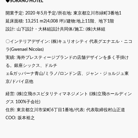
◆
SORANO HOTEL
開業予定: 2020 年5月予定/所在地: 東京都立川市緑町3番地1
延床面積: 13,251 m2(4,008 坪)/建物:地上11階、地下1階
設計: 山下設計・大林組設計共同体/施工: (株)大林組
〇インテリアデザイン: (株)キュリオシティ 代表グエナエル・ニコ
ラ(Gwenael Nicolas)
実績: 海外プレスティージブランドの店舗デザインを多く手掛け
る。銀座シックス、ドルチ
ェ&ガッバーナ青山/ミラノ/ロンドン店、ジャン・ジョルジュ東
京/ドバイ店他
経営: (株)立飛ホスピタリティマネジメント ((株)立飛ホールディン
グス 100%子会社)
住所: 東京都立川市栄町6丁目1番地/代表: 代表取締役村山正道
COO: 坂本裕之