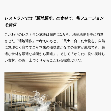
レストランでは「適地適作」の食材で、和フュージョン
を提供
こだわりのレストラン施設は館内に1カ所。地産地消を更に前進
させた「適地適作」の考えのもと、「風土に合った食物を、自然
に無理なく育ててこそ本来の滋味豊かな旬の食材が栽培でき、最
適な食材を最適な場所から調達」。そして「からだに良い美味し
い食材」の為、土づくりからこだわる徹底ぶりだ。