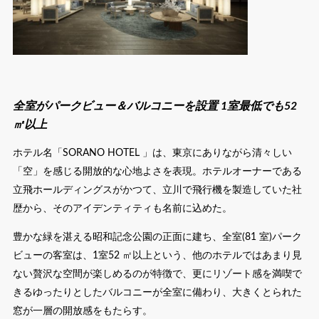
全室がパークビュー＆バルコニーを設置 1室最低でも52
㎡以上
ホテル名「SORANO HOTEL 」は、東京にありながら清々しい
「空」を感じる開放的な心地よさを表現。ホテルオーナーである
立飛ホールディングスがかつて、立川で飛行機を製造していた社
歴から、そのアイデンティティも名前に込めた。
豊かな緑を湛える昭和記念公園の正面に建ち、全室(81 室)パーク
ビューの客室は、1室52 ㎡以上という、他のホテルではあまり見
ない贅沢な空間が楽しめるのが特徴で、更にリゾート感を満喫で
きるゆったりとしたバルコニーが全室に備わり、大きくとられた
窓が一層の開放感をもたらす。