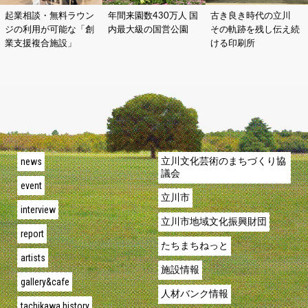
起業相談・無料ラウン
年間来園数430万人 国
古き良き時代の立川
ジの利用が可能な「創
内最大級の国営公園
その軌跡を残し伝え続
業支援複合施設」
ける印刷所
news
立川文化芸術のまちづくり協
議会
event
立川市
interview
立川市地域文化振興財団
report
たちまちねっと
artists
施設情報
gallery&cafe
人材バンク情報
tachikawa history