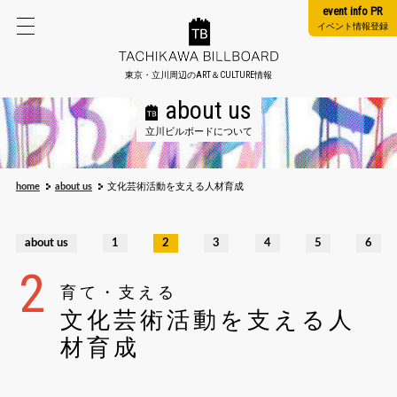
event info PR
イベント情報登録
東京・立川周辺のART＆CULTURE情報
about us
立川ビルボードについて
home
about us
文化芸術活動を支える人材育成
about us
1
2
3
4
5
6
育て・支える
文化芸術活動を支える人
材育成