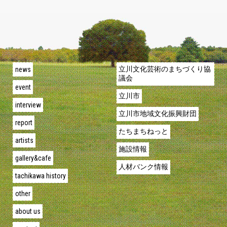
news
立川文化芸術のまちづくり協
議会
event
立川市
interview
立川市地域文化振興財団
report
たちまちねっと
artists
施設情報
gallery&cafe
人材バンク情報
tachikawa history
other
about us